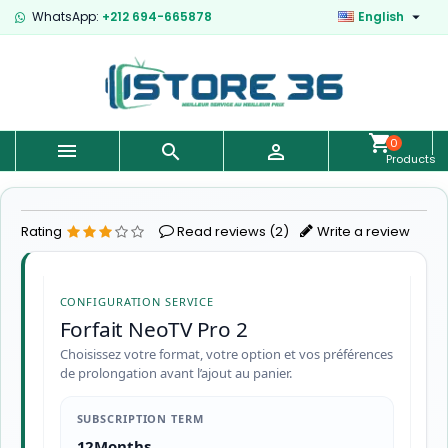

WhatsApp:
+212 694-665878
English
0



Products
-
€0.00
Rating
Read reviews (
2
)
Write a review
CONFIGURATION SERVICE
Forfait NeoTV Pro 2
Choisissez votre format, votre option et vos préférences
de prolongation avant l’ajout au panier.
SUBSCRIPTION TERM
12Months