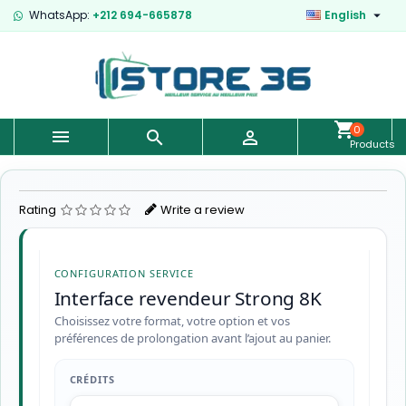

WhatsApp:
+212 694-665878
English
0



Products
-
€0.00
Rating
Write a review
CONFIGURATION SERVICE
Interface revendeur Strong 8K
Choisissez votre format, votre option et vos
préférences de prolongation avant l’ajout au panier.
CRÉDITS