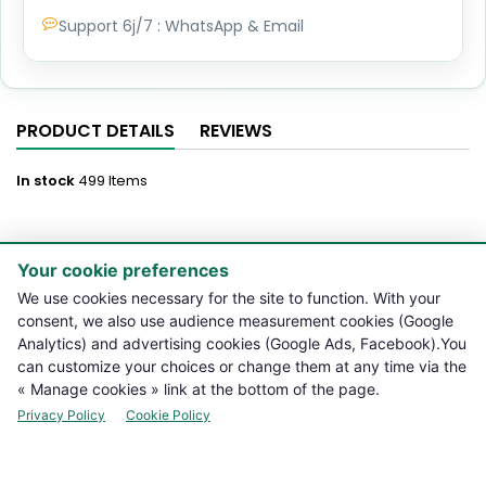
Support 6j/7 : WhatsApp & Email
PRODUCT DETAILS
REVIEWS
In stock
499 Items
Your cookie preferences

PRODUCTS
We use cookies necessary for the site to function. With your
consent, we also use audience measurement cookies (Google

NOTRE BOUTIQUE
Analytics) and advertising cookies (Google Ads, Facebook).You
can customize your choices or change them at any time via the

LEGAL INFORMATION
« Manage cookies » link at the bottom of the page.
Privacy Policy
Cookie Policy

YOUR ACCOUNT