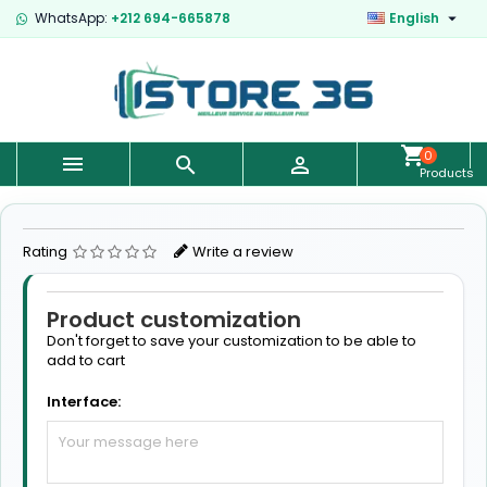

WhatsApp:
+212 694-665878
English
0



Products
-
€0.00
Rating
Write a review
Product customization
Don't forget to save your customization to be able to
add to cart
Interface: