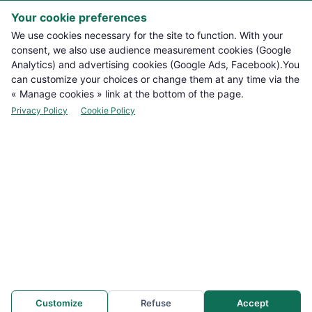
Your cookie preferences

PRODUCTS
We use cookies necessary for the site to function. With your
consent, we also use audience measurement cookies (Google

NOTRE BOUTIQUE
Analytics) and advertising cookies (Google Ads, Facebook).You
can customize your choices or change them at any time via the

LEGAL INFORMATION
« Manage cookies » link at the bottom of the page.
Privacy Policy
Cookie Policy

YOUR ACCOUNT

CONTACT
Manage cookies
NEWSLETTER
WhatsApp: +212 694-665878
Customize
Refuse
Accept
© Copyright 2026 iStore36. All Rights Reserved.
FLASH INFO
p support : +212 694-665878
Promotion
Offre spéciale : Fosto-V