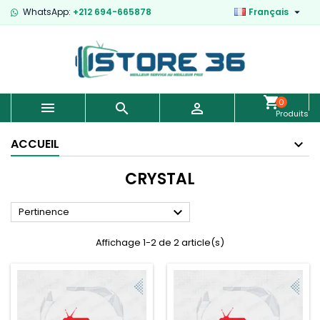

WhatsApp:
+212 694-665878
Français
0



Produits
-
0,00 €
ACCUEIL
CRYSTAL

Pertinence
Affichage 1-2 de 2 article(s)