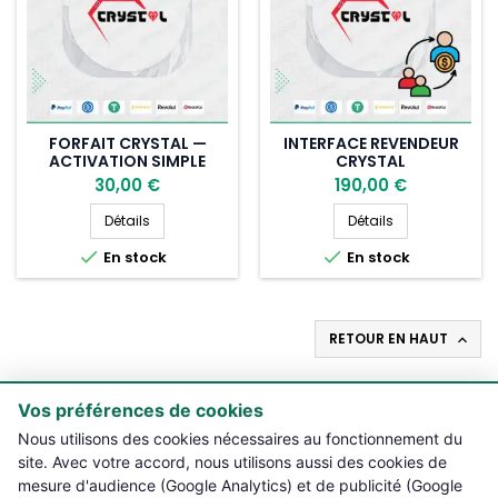
FORFAIT CRYSTAL —
INTERFACE REVENDEUR
ACTIVATION SIMPLE
CRYSTAL
30,00 €
190,00 €
Forfait Crystal — activation simple
Interface reven
Détails
Détails


En stock
En stock
RETOUR EN HAUT

Vos préférences de cookies

PRODUITS
Nous utilisons des cookies nécessaires au fonctionnement du
site. Avec votre accord, nous utilisons aussi des cookies de

NOTRE BOUTIQUE
mesure d'audience (Google Analytics) et de publicité (Google