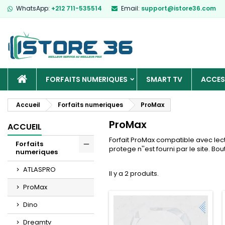
WhatsApp:
+212 711-535514
Email:
support@istore36.com
ACCUEIL
FORFAITS NUMERIQUES
SMART TV
ACCES
Accueil
Forfaits numeriques
ProMax
ProMax
ACCUEIL
Forfait ProMax compatible avec lect
Forfaits
protege n''est fourni par le site. B
numeriques
Toggle
ATLASPRO
Il y a 2 produits.
ProMax
Dino
Dreamtv