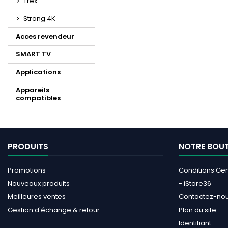
Trex
Strong 4K
Acces revendeur
SMART TV
Applications
Appareils
compatibles
PRODUITS
NOTRE BOU
Promotions
Conditions Gen
Nouveaux produits
- iStore36
Meilleures ventes
Contactez-no
Gestion d'échange & retour
Plan du site
Identifiant