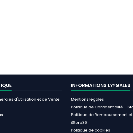
TIQUE
INFORMATIONS L??GALES
erales d'Utilisation et de Vente
Mentions légales
Politique de Confidentialité - iS
us
Politique de Remboursement et 
iStore36
Politique de cookies