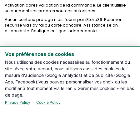
Activation apres validation de la commande. Le client utilise
uniquement ses propres sources autorisees.
Aucun contenu protege n'est fourni par iStore36. Paiement
securise via PayPal ou carte bancaire. Assistance selon
disponibilite. Boutique en ligne independante.
Vos préférences de cookies

PRODUITS
Nous utilisons des cookies nécessaires au fonctionnement du
site. Avec votre accord, nous utilisons aussi des cookies de

NOTRE BOUTIQUE
mesure d'audience (Google Analytics) et de publicité (Google
Ads, Facebook).Vous pouvez personnaliser vos choix ou les

INFORMATIONS L??GALES
modifier à tout moment via le lien « Gérer mes cookies » en bas
de page.

VOTRE COMPTE
Privacy Policy
Cookie Policy

CONTACT
Manage cookies