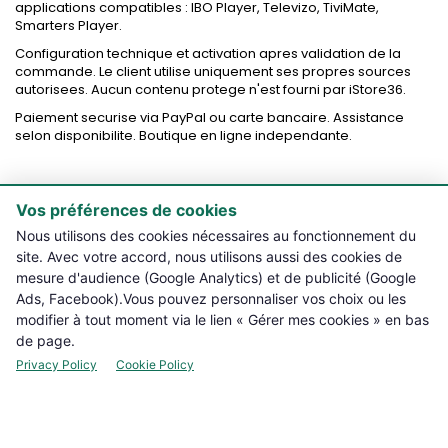
applications compatibles : IBO Player, Televizo, TiviMate,
Smarters Player.
Configuration technique et activation apres validation de la
commande. Le client utilise uniquement ses propres sources
autorisees. Aucun contenu protege n'est fourni par iStore36.
Paiement securise via PayPal ou carte bancaire. Assistance
selon disponibilite. Boutique en ligne independante.
Vos préférences de cookies

PRODUITS
Nous utilisons des cookies nécessaires au fonctionnement du
site. Avec votre accord, nous utilisons aussi des cookies de

NOTRE BOUTIQUE
mesure d'audience (Google Analytics) et de publicité (Google
Ads, Facebook).Vous pouvez personnaliser vos choix ou les

INFORMATIONS L??GALES
modifier à tout moment via le lien « Gérer mes cookies » en bas
de page.

VOTRE COMPTE
Privacy Policy
Cookie Policy

CONTACT