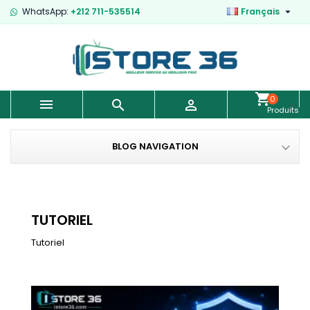

WhatsApp:
+212 711-535514
Français
0



Produits
-
0,00 €
BLOG NAVIGATION
TUTORIEL
Tutoriel