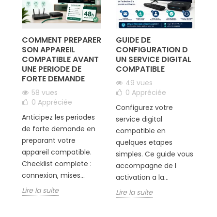
R
COMMENT PREPARER
GUIDE DE
L
SON APPAREIL
CONFIGURATION D
F
T
COMPATIBLE AVANT
UN SERVICE DIGITAL
U
UNE PERIODE DE
COMPATIBLE
C
FORTE DEMANDE
N
49 vues
C
58 vues
0
Appréciée
E
0
Appréciée
Configurez votre
Anticipez les periodes
service digital
de forte demande en
compatible en
Er
preparant votre
quelques etapes
id
appareil compatible.
simples. Ce guide vous
ap
Checklist complete :
accompagne de l
in
connexion, mises...
activation a la...
de
Lire la suite
Lire la suite
pr
Li