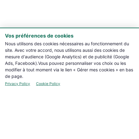
Vos préférences de cookies

PRODUITS
Nous utilisons des cookies nécessaires au fonctionnement du
site. Avec votre accord, nous utilisons aussi des cookies de

NOTRE BOUTIQUE
mesure d'audience (Google Analytics) et de publicité (Google
Ads, Facebook).Vous pouvez personnaliser vos choix ou les
modifier à tout moment via le lien « Gérer mes cookies » en bas

INFORMATIONS L??GALES
de page.
Privacy Policy
Cookie Policy

VOTRE COMPTE

CONTACT
Manage cookies
LETTRE D'INFORMATIONS