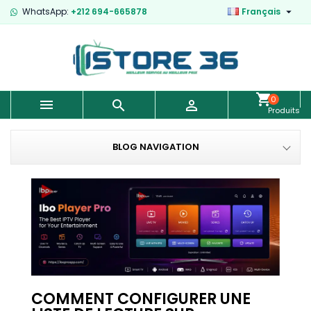

WhatsApp:
+212 694-665878
Français
0



Produits
-
0,00 €
BLOG NAVIGATION
COMMENT CONFIGURER UNE