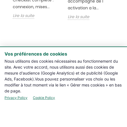
accompagne de l
in
connexion, mises...
activation a la...
de
Lire la suite
Lire la suite
pr
Li
Vos préférences de cookies

PRODUITS
Nous utilisons des cookies nécessaires au fonctionnement du
site. Avec votre accord, nous utilisons aussi des cookies de
mesure d'audience (Google Analytics) et de publicité (Google

NOTRE BOUTIQUE
Ads, Facebook).Vous pouvez personnaliser vos choix ou les
modifier à tout moment via le lien « Gérer mes cookies » en bas

INFORMATIONS L??GALES
de page.
Privacy Policy
Cookie Policy

VOTRE COMPTE

CONTACT