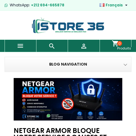

WhatsApp:
+212 694-665878
Français
0



Produits
-
0,00 €
BLOG NAVIGATION
NETGEAR ARMOR BLOQUE