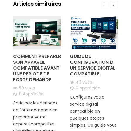
Articles similaires
R
T
COMMENT PREPARER
GUIDE DE
L
SON APPAREIL
CONFIGURATION D
F
COMPATIBLE AVANT
UN SERVICE DIGITAL
U
UNE PERIODE DE
COMPATIBLE
C
FORTE DEMANDE
N
49 vues
C
59 vues
0
Appréciée
E
0
Appréciée
Configurez votre
Anticipez les periodes
service digital
de forte demande en
compatible en
Er
preparant votre
quelques etapes
id
appareil compatible.
simples. Ce guide vous
ap
Checklist complete :